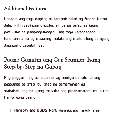
Additional Features
Hanapin ang mga dagdag na tampok tulad ng freeze frame
data, I/M readiness checks, at iba pa batay sa iyong
partikular na pangangailangan. Ang mga karagdagang
function na ito ay maaaring malaki ang maitutulong sa iyong
diagnostic capabilities.
Paano Gamitin ang Car Scanner: Isang
Step-by-Step na Gabay
Ang paggamit ng car scanner ay medyo simple, at ang
pagsunod sa step-by-step na pamamaraan ay
makakatulong sa iyong makuha ang pinakamarami mula rito.
Narito kung paano:
Hanapin ang OBD2 Port
: Karaniwang makikita sa