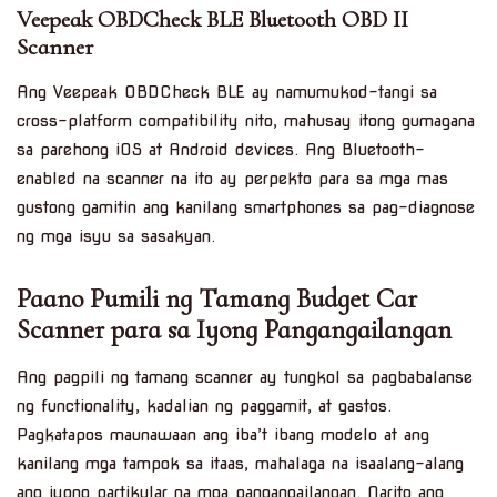
Veepeak OBDCheck BLE Bluetooth OBD II
Scanner
Ang Veepeak OBDCheck BLE ay namumukod-tangi sa
cross-platform compatibility nito, mahusay itong gumagana
sa parehong iOS at Android devices. Ang Bluetooth-
enabled na scanner na ito ay perpekto para sa mga mas
gustong gamitin ang kanilang smartphones sa pag-diagnose
ng mga isyu sa sasakyan.
Paano Pumili ng Tamang Budget Car
Scanner para sa Iyong Pangangailangan
Ang pagpili ng tamang scanner ay tungkol sa pagbabalanse
ng functionality, kadalian ng paggamit, at gastos.
Pagkatapos maunawaan ang iba’t ibang modelo at ang
kanilang mga tampok sa itaas, mahalaga na isaalang-alang
ang iyong partikular na mga pangangailangan. Narito ang