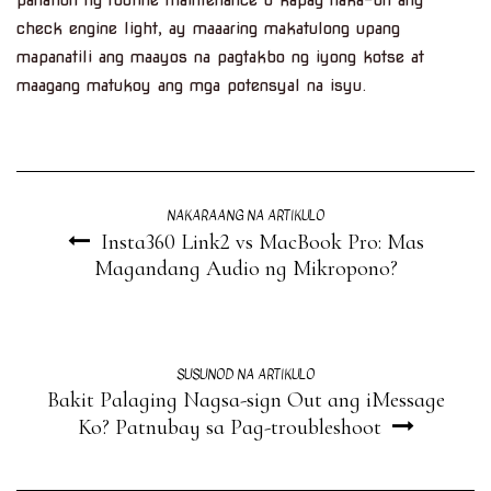
panahon ng routine maintenance o kapag naka-on ang
check engine light, ay maaaring makatulong upang
mapanatili ang maayos na pagtakbo ng iyong kotse at
maagang matukoy ang mga potensyal na isyu.
NAKARAANG NA ARTIKULO
Insta360 Link2 vs MacBook Pro: Mas
Magandang Audio ng Mikropono?
SUSUNOD NA ARTIKULO
Bakit Palaging Nagsa-sign Out ang iMessage
Ko? Patnubay sa Pag-troubleshoot