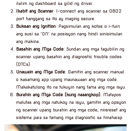
ilalim ng dashboard sa gilid ng driver.
Ikabit ang Scanner
: I-connect ang scanner sa OBD2
port hanggang sa ito ay maging secure.
Buksan ang Ignition
: Pagsimulan ang kotse o i-turn
ang susi sa ‘ON’ na posisyon nang hindi sinisimulan
ang makina.
Basahin ang Mga Code
: Sundan ang mga tagubilin ng
scanner upang basahin ang diagnostic trouble codes
(DTCs).
Unawain ang Mga Code
: Gamitin ang scanner manual
o kasamang app upang maunawaan ang mga code.
Makakatulong ito na tukuyin nang tama ang mga isyu.
Burahin ang Mga Code (kung naaangkop)
: Matapos
malutas ang mga natukoy na isyu, gamitin ang opsyon
ng scanner upang burahin ang mga code, nirereset ang
sistema para sa tamang mga diagnostic sa hinaharap.