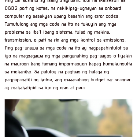
Ang car scanner ay isang diagnostic tool na ikinakabit sa
OBD2 port ng kotse, na nakikipag-ugnayan sa onboard
computer ng sasakyan upang basahin ang error codes.
Tumutulong ang mga code na ito na tukuyin ang mga
problema sa iba’t ibang sistema, tulad ng makina,
transmission, o pati na rin ang mga kontrol sa emissions.
Ang pag-unawa sa mga code na ito ay nagpapahintulot sa
iyo na magsagawa ng mga pangunahing pag-aayos o tiyakin
na mayroon kang tamang impormasyon kapag kumukunsulta
sa mekaniko. Sa patuloy na pagtaas ng halaga ng
pagpapanatili ng kotse, ang maaasahang budget car scanner
ay makakatipid sa iyo ng oras at pera.