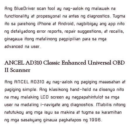
Ang BlueDriver scan tool ay nag-aalok ng malawak na
functionality at propesyonal na antas ng diagnostics. Tugma
ito sa parehong iPhone at Android, nagbibigay ang app nito
ng detalyadong error reports, repair suggestions, at recalls,
ginagawa itong matalinong pagpipilian para sa mga
advanced na user.
ANCEL AD310 Classic Enhanced Universal OBD
II Scanner
Ang ANCEL AD310 ay nag-aalok ng pagiging maaasahan at
pagiging simple. Ang klasikong hand-held na disenyo nito
na may malaking LCD screen ay nagpapahintulot sa mga
user na madaling i-navigate ang diagnostics. Mabilis nitong
natutukoy ang mga isyu sa makina at tugma sa karamihan
ng mga sasakyang ginawa pagkatapos ng 1996.