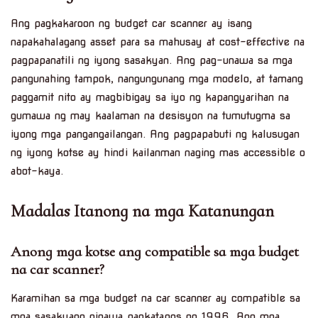
Ang pagkakaroon ng budget car scanner ay isang
napakahalagang asset para sa mahusay at cost-effective na
pagpapanatili ng iyong sasakyan. Ang pag-unawa sa mga
pangunahing tampok, nangungunang mga modelo, at tamang
paggamit nito ay magbibigay sa iyo ng kapangyarihan na
gumawa ng may kaalaman na desisyon na tumutugma sa
iyong mga pangangailangan. Ang pagpapabuti ng kalusugan
ng iyong kotse ay hindi kailanman naging mas accessible o
abot-kaya.
Madalas Itanong na mga Katanungan
Anong mga kotse ang compatible sa mga budget
na car scanner?
Karamihan sa mga budget na car scanner ay compatible sa
mga sasakyang ginawa pagkatapos ng 1996. Ang mga