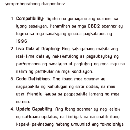
komprehensibong diagnostics:
Compatibility
: Tiyakin na gumagana ang scanner sa
iyong sasakyan. Karamihan sa mga OBD2 scanner ay
tugma sa mga sasakyang ginawa pagkatapos ng
1996.
Live Data at Graphing
: Ang kakayahang makita ang
real-time data ay nakakatulong sa pagsubaybay ng
performance ng sasakyan at pagtukoy ng mga isyu sa
ilalim ng partikular na mga kondisyon.
Code Definitions
: Ang ibang mga scanner ay
nagpapakita ng kahulugan ng error codes, na mas
user-friendly kaysa sa pagpapakita lamang ng mga
numero.
Update Capability
: Ang ibang scanner ay nag-aalok
ng software updates, na tinitiyak na nananatili itong
kapaki-pakinabang habang umuunlad ang teknolohiya