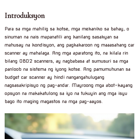
Introduksyon
Para sa mga mahilig sa kotse, mga mekaniko sa bahay, o
sinuman na nais mapanatili ang kanilang sasakyan sa
mahusay na kondisyon, ang pagkakaroon ng maaasahang car
scanner ay mahalaga. Ang mga aparatong ito, na kilala rin
bilang OBD2 scanners, ay nagbabasa at sumusuri sa mga
panloob na sistema ng iyong kotse. Ang pamumuhunan sa
budget car scanner ay hindi nangangahulugang
nagsasakripisyo ng pag-andar. Mayroong mga abot-kayang
opsyon na makakatulong sa iyo na tukuyin ang mga isyu
bago ito maging magastos na mga pag-aayos.