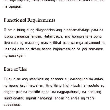
na mga layunin, makabubuting mamuhunan sa mas matibay
na opsyon.
Functional Requirements
Alamin kung aling diagnostics ang pinakamahalaga para sa
iyong pangangailangan. Halimbawa, ang komprehensibong
live data ay maaaring mas kritikal para sa mga advanced na
user na nais ng detalyadong impormasyon sa performance
ng sasakyan.
Ease of Use
Tiyakin na ang interface ng scanner ay naaangkop sa antas
ng iyong kaginhawahan. Ang ilang high-tech na modelo ay
nagpe-pair sa mobile apps, na nagpapahusay sa kanilang
functionality ngunit nangangailangan ng antas ng tech-
savviness.