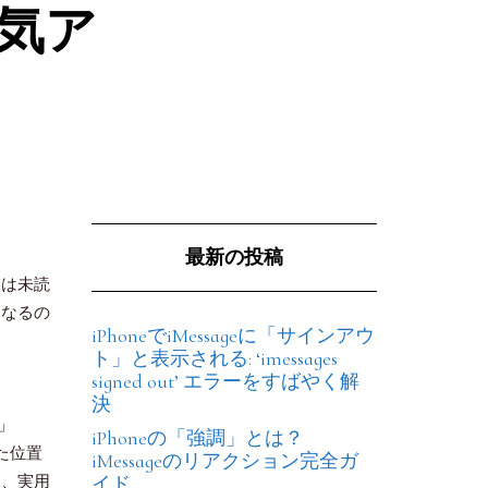
人気ア
最新の投稿
ジは未読
になるの
iPhoneでiMessageに「サインアウ
ト」と表示される: ‘imessages
signed out’ エラーをすばやく解
決
」
iPhoneの「強調」とは？
れた位置
iMessageのリアクション完全ガ
に、実用
イド