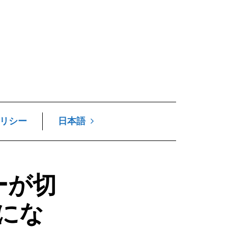
リシー
日本語
ーが切
にな