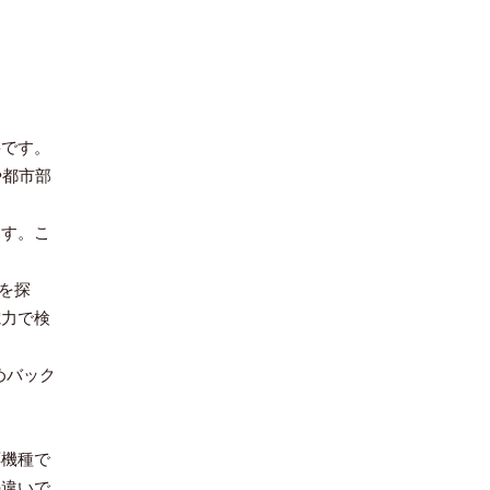
。
要です。
や都市部
ます。こ
スを探
電力で検
めバック
応機種で
の違いで