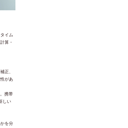
とタイム
を計算・
た補正、
能性があ
す。携帯
新しい
のかを分