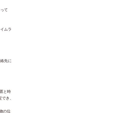
あって
タイムラ
連絡先に
位置と時
定でき、
人物の位