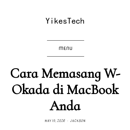
MENU
Cara Memasang W-
Okada di MacBook
Anda
MAY 19, 2026
JACKSON