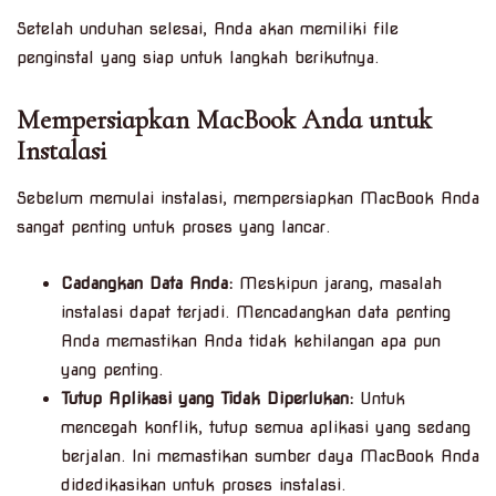
Setelah unduhan selesai, Anda akan memiliki file
penginstal yang siap untuk langkah berikutnya.
Mempersiapkan MacBook Anda untuk
Instalasi
Sebelum memulai instalasi, mempersiapkan MacBook Anda
sangat penting untuk proses yang lancar.
Cadangkan Data Anda:
Meskipun jarang, masalah
instalasi dapat terjadi. Mencadangkan data penting
Anda memastikan Anda tidak kehilangan apa pun
yang penting.
Tutup Aplikasi yang Tidak Diperlukan:
Untuk
mencegah konflik, tutup semua aplikasi yang sedang
berjalan. Ini memastikan sumber daya MacBook Anda
didedikasikan untuk proses instalasi.