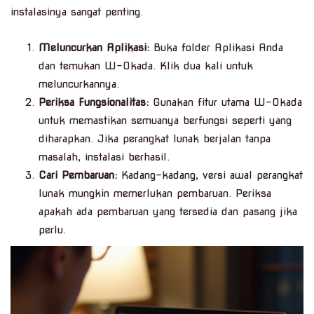
instalasinya sangat penting.
Meluncurkan Aplikasi:
Buka folder Aplikasi Anda
dan temukan W-Okada. Klik dua kali untuk
meluncurkannya.
Periksa Fungsionalitas:
Gunakan fitur utama W-Okada
untuk memastikan semuanya berfungsi seperti yang
diharapkan. Jika perangkat lunak berjalan tanpa
masalah, instalasi berhasil.
Cari Pembaruan:
Kadang-kadang, versi awal perangkat
lunak mungkin memerlukan pembaruan. Periksa
apakah ada pembaruan yang tersedia dan pasang jika
perlu.