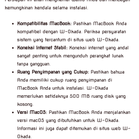
kemungkinan kendala selama instalasi.
Kompatibilitas MacBook:
Pastikan MacBook Anda
kompatibel dengan W-Okada. Periksa persyaratan
sistem yang tercantum di situs web W-Okada.
Koneksi Internet Stabil:
Koneksi internet yang andal
sangat penting untuk mengunduh perangkat lunak
tanpa gangguan.
Ruang Penyimpanan yang Cukup:
Pastikan bahwa
Anda memiliki cukup ruang penyimpanan di
MacBook Anda untuk instalasi. W-Okada
memerlukan setidaknya 500 MB ruang disk yang
kosong.
Versi MacOS:
Pastikan MacBook Anda menjalankan
versi macOS yang dibutuhkan untuk W-Okada.
Informasi ini juga dapat ditemukan di situs web W-
Okada.