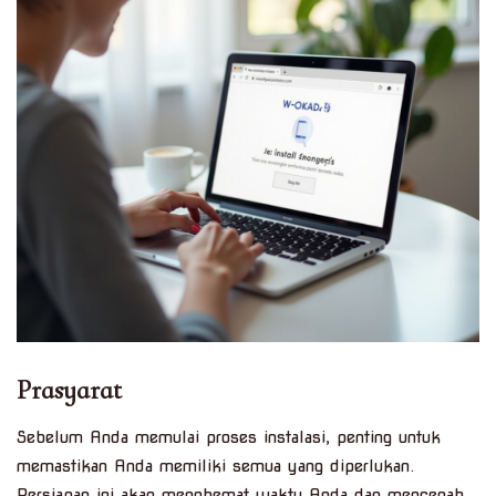
Prasyarat
Sebelum Anda memulai proses instalasi, penting untuk
memastikan Anda memiliki semua yang diperlukan.
Persiapan ini akan menghemat waktu Anda dan mencegah