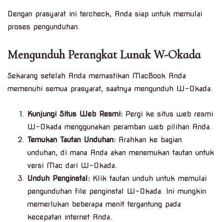
Dengan prasyarat ini tercheck, Anda siap untuk memulai
proses pengunduhan.
Mengunduh Perangkat Lunak W-Okada
Sekarang setelah Anda memastikan MacBook Anda
memenuhi semua prasyarat, saatnya mengunduh W-Okada.
Kunjungi Situs Web Resmi:
Pergi ke situs web resmi
W-Okada menggunakan peramban web pilihan Anda.
Temukan Tautan Unduhan:
Arahkan ke bagian
unduhan, di mana Anda akan menemukan tautan untuk
versi Mac dari W-Okada.
Unduh Penginstal:
Klik tautan unduh untuk memulai
pengunduhan file penginstal W-Okada. Ini mungkin
memerlukan beberapa menit tergantung pada
kecepatan internet Anda.