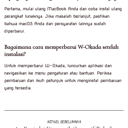
Pertama, mulai ulang MacBook Anda dan coba instal ulang
perangkat lunaknya. Jika masalah berlanjut, pastikan
bahwa macOS Anda dan persyaratan lainnya sudah
diperbarui.
Bagaimana cara memperbarui W-Okada setelah
instalasi?
Untuk memperbarui W-Okada, luncurkan aplikasi dan
navigasikan ke menu pengaturan atau bantuan. Periksa
pembaruan dan ikuti petunjuk untuk menginstal pembaruan
yang tersedia.
ARTIKEL SEBELUMNYA