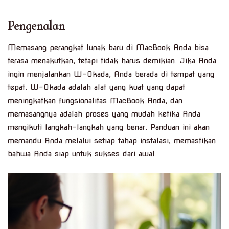
Pengenalan
Memasang perangkat lunak baru di MacBook Anda bisa
terasa menakutkan, tetapi tidak harus demikian. Jika Anda
ingin menjalankan W-Okada, Anda berada di tempat yang
tepat. W-Okada adalah alat yang kuat yang dapat
meningkatkan fungsionalitas MacBook Anda, dan
memasangnya adalah proses yang mudah ketika Anda
mengikuti langkah-langkah yang benar. Panduan ini akan
memandu Anda melalui setiap tahap instalasi, memastikan
bahwa Anda siap untuk sukses dari awal.